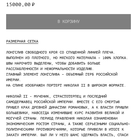
15000,00
₽
В КОРЗИНУ
РАЗМЕРНАЯ СЕТКА
ЛОНГСЛИВ СВОБОДНОГО КРОЯ СО СПУЩЕННОЙ ЛИНИЕЙ ПЛЕЧА.
ВЫПОЛНЕН ИЗ ПЛОТНОГО, НО МЯГКОГО МАТЕРИАЛА – 100% ХЛОПКА.
ШВЫ НАРОЧИТО ВЫДЕЛЕНЫ, ЧТОБЫ ДОБАВИТЬ БОЛЬШЕ
РАССЛАБЛЕННОСТИ И НЕФОРМАЛЬНОСТИ ИЗДЕЛИЮ.
ГЛАВНЫЙ ЭЛЕМЕНТ ЛОНГСЛИВА – ОБЪЕМНЫЙ ГЕРБ РОССИЙСКОЙ
ИМЕРИИ.
НА СПИНЕ ИЗОБРАЖЕН ПОРТЕРТ НИКОЛАЯ II В ШИРОКОМ ФОРМАТЕ.
НИКОЛАЙ II - МУЧЕНИК, СТРАСТОТЕРПЕЦ И ПОСЛЕДНИЙ
САМОДЕРЖАВЕЦ РОССИЙСКОЙ ИМПЕРИИ. ВМЕСТЕ С ЕГО СМЕРТЬЮ
ПРИШЕЛ КРАХ ДРЕВНЕЙ ДИНАСТИИ РОМАНОВЫХ, А К ВЛАСТИ ПРИШЛИ
БОЛЬШЕВИКИ, НАВСЕГДА ИЗМЕНИВШИЕ КУРС РАЗВИТИЯ ВЕЛИКОЙ И
МОГУЧЕЙ СТРАНЫ. ПЕРИОД ПРАВЛЕНИЯ НИКОЛАЯ ОЗНАМЕНОВАН
ЭКОНОМИЧЕСКИМ РОСТОМ СТРАНЫ, А ТАКЖЕ СЕРЬЕЗНЫМИ СОЦИАЛЬНО-
ПОЛИТИЧЕСКИМИ ПРОТИВОРЕЧИЯМИ, КОТОРЫЕ ПРИВЕЛИ В ИТОГЕ К
ЗАКАТУ ИМПЕРИИ. БЫЛ ЛИ У НЕГО ШАНС УДЕРЖАТЬ ВЛАСТЬ, СПАСИ